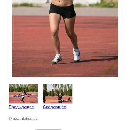
Предыдущее
Следующее
© uzathletics.uz