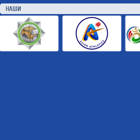
НАШИ П