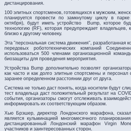
дистанцирования.
100 элитных спортсменов, готовящихся к мужским, женс
планируется провести по замкнутому циклу в парке
октября), будут иметь устройство Bump, которое буд
технологию (RF), которая предупреждает владельцев,
близко к другому человеку.
Эта "персональная система движения", разработанная к
передовых робототехнических компаний Соединенн
использоваться 500 членами организационной коман
биозащиты для проведения мероприятия.
Устройства Bump дополнительно позволят организатор
как часто и как долго элитные спортсмены и персонал
заранее определенном расстоянии друг от друга.
Система не только даст понять, когда носители будут слиш
тест владельца даст положительный результат на COVID
события, организаторы смогут отслеживать взаимодейс
информировать их соответствующим образом.
Хью Брэшер, директор Лондонского марафона, сказа
является кульминацией многомесячного планирования 
дистанцированный Лондонский марафон Virgin Mon
участников и заинтересованных сторон.