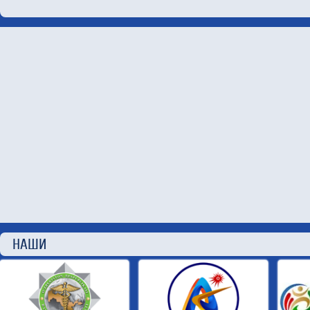
НАШИ П