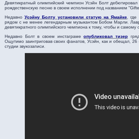
Девятикратный олимпийский чемпион Усэйн Болт дебютировал 
рождественскую песню в своем исполнении под названием "Gifte
Недавно
Усэйну Болту установили статую на Ямайке
, где
рядом с не менее легендарным музыкантом Бобом Марли. Лавр
девятикратного олимпийского чемпиона к тому, чтобы и самому о
Недавно Болт в своем инстаграме
опубликовал тизер
гряд
Ощутимо заинтриговав своих фанатов, Усэйн, как и обещал, 26 
студии звукозаписи.