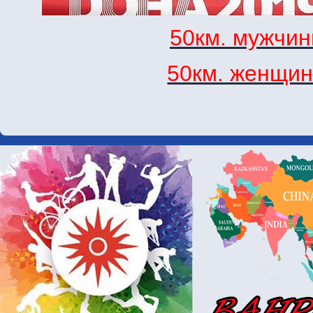
50км. мужчи
50км. женщи