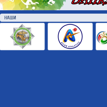
НАШИ П