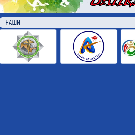
НАШИ П