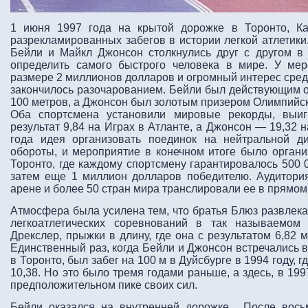
1 июня 1997 года на крытой дорожке в Торонто, Ка
разрекламированных забегов в истории легкой атлетик
Бейли и Майкл Джонсон столкнулись друг с другом в 
определить самого быстрого человека в мире. У ме
размере 2 миллионов долларов и огромный интерес сред
закончилось разочарованием. Бейли был действующим 
100 метров, а Джонсон был золотым призером Олимпийски
Оба спортсмена установили мировые рекорды, выиг
результат 9,84 на Играх в Атланте, а Джонсон — 19,32 
года идея организовать поединок на нейтральной д
обороты, и мероприятие в конечном итоге было орган
Торонто, где каждому спортсмену гарантировалось 500 0
затем еще 1 миллион долларов победителю. Аудитория
арене и более 50 стран мира транслировали ее в прямом
Атмосфера была усилена тем, что братья Блюз развлекал
легкоатлетических соревнований в так называемом
Дрекслер, прыжки в длину, где она с результатом 6,82
Единственный раз, когда Бейли и Джонсон встречались в
в Торонто, был забег на 100 м в Дуйсбурге в 1994 году, 
10,38. Но это было тремя годами раньше, а здесь, в 19
предположительном пике своих сил.
Бейли оказался на внутренней дорожке. После вось