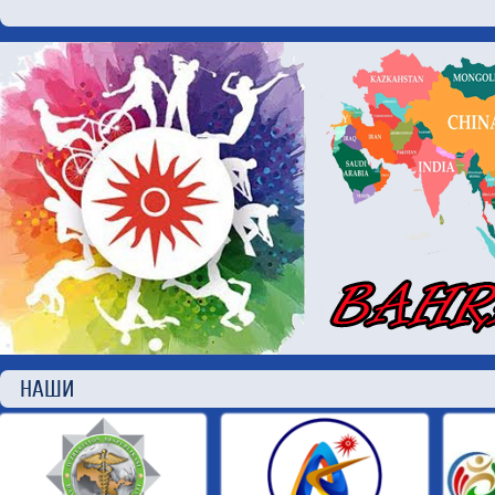
НАШИ П