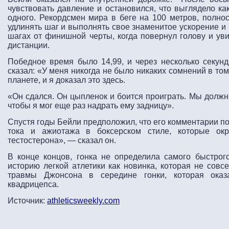
чувствовать давление и остановился, что выглядело ка
одного. Рекордсмен мира в беге на 100 метров, полно
удлинять шаг и выполнять свое знаменитое ускорение и
шагах от финишной черты, когда повернул голову и ув
дистанции.
Победное время было 14,99, и через несколько секу
сказал: «У меня никогда не было никаких сомнений в то
планете, и я доказал это здесь.
«Он сдался. Он цыпленок и боится проиграть. Мы должны
чтобы я мог еще раз надрать ему задницу».
Спустя годы Бейли предположил, что его комментарии п
тока и ажиотажа в боксерском стиле, которые окр
тестостерона», — сказал он.
В конце концов, гонка не определила самого быстрог
историю легкой атлетики как новинка, которая не совс
травмы Джонсона в середине гонки, которая оказ
квадрицепса.
Источник:
athleticsweekly.com