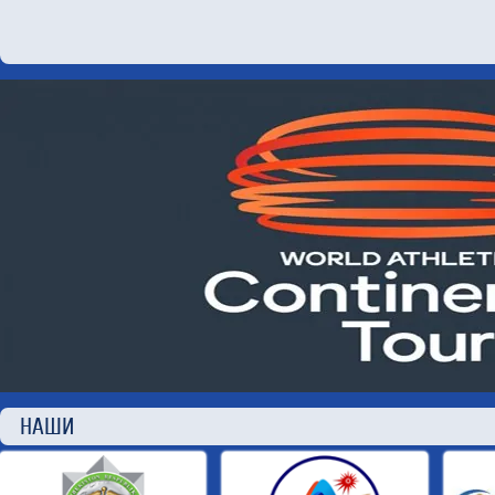
НАШИ П