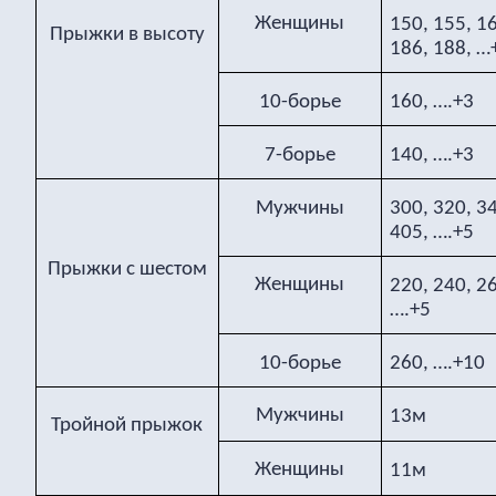
Женщины
150, 155, 16
Прыжки в высоту
186, 188, …
10-борье
160, ….+3
7-борье
140, ….+3
Мужчины
300, 320, 34
405, ….+5
Прыжки с шестом
Женщины
220, 240, 26
….+5
10-борье
260, ….+10
Мужчины
13м
Тройной прыжок
Женщины
11м