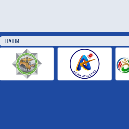
НАШИ П