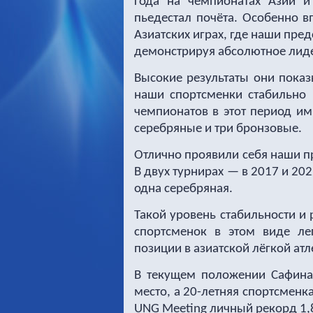
года на чемпионатах Азии и
пьедестал почёта. Особенно в
Азиатских играх, где наши пре
демонстрируя абсолютное лидер
Высокие результаты они показ
наши спортсменки стабильно 
чемпионатов в этот период им
серебряные и три бронзовые.
Отлично проявили себя наши п
В двух турнирах — в 2017 и 20
одна серебряная.
Такой уровень стабильности и
спортсменок в этом виде ле
позиции в азиатской лёгкой атл
В текущем положении Сафина 
место, а 20-летняя спортсменк
UNG
Meeting
личный рекорд 1,