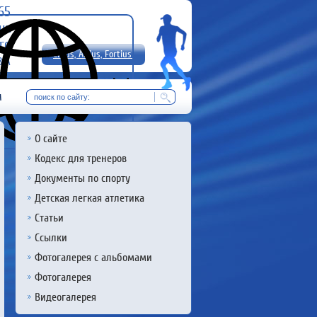
-65
uz
rg
Citius, Altius, Fortius!
8 А
RU
м
О сайте
Кодекс для тренеров
Документы по спорту
Детская легкая атлетика
Статьи
Ссылки
Фотогалерея с альбомами
Фотогалерея
Видеогалерея