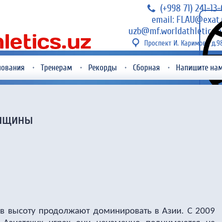
(+998 71) 241-13
email: FLAU@exat.
uzb@mf.worldathletics.o
Проспект И. Каримова д.9
нования
Тренерам
Рекорды
Сборная
Напишите на
енщины
 в высоту продолжают доминировать в Азии. С 2009