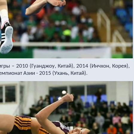
гры – 2010 (Гуанджоу, Китай), 2014 (Инчхон, Корея),
мпионат Азии - 2015 (Ухань, Китай).