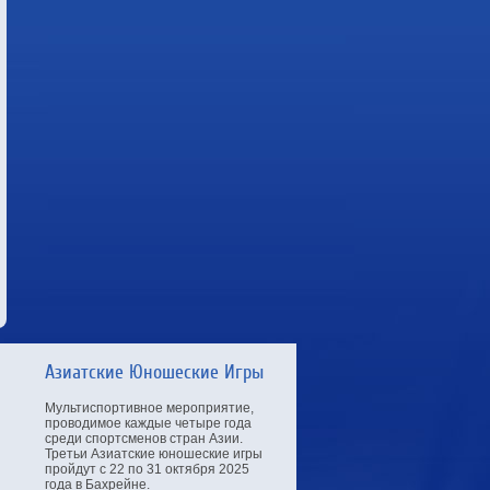
Чемпионат Мира по легкой
атлетике
Чемпионат мира по лёгкой атлетике
2027 года станет 21-м по счёту в
истории данного турнира и пройдёт
с 11 по 19 сентября на