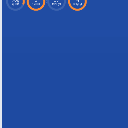
708
3
57
2
:
:
:
дней
часов
минут
секунд