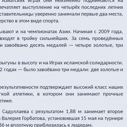
 Азиатских играх они неизменно поднимаются на
печатляет выступление на четырёх последних летних
дставительницы уверенно занимали первые два места,
ство в этом виде спорта.
ывают и на чемпионатах Азии. Начиная с 2009 года,
входят в тройку сильнейших. За семь проведённых
и завоёвано десять медалей — четыре золотые, три
рыгуны в высоту и на Играх исламской солидарности.
22 годах — было завоёвано три медали: две золотые и
 результативности подтверждает высокий класс наших
гкой атлетики, в котором они занимают прочные
етике.
Садуллаева с результатом 1,88 м занимает второе
а Валерия Горбатова, установившая 15 мая на турнире
86 м вплотную приблизилась к лидерам.