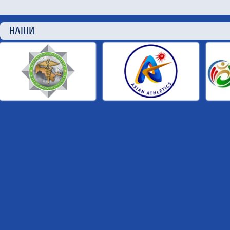
НАШИ П