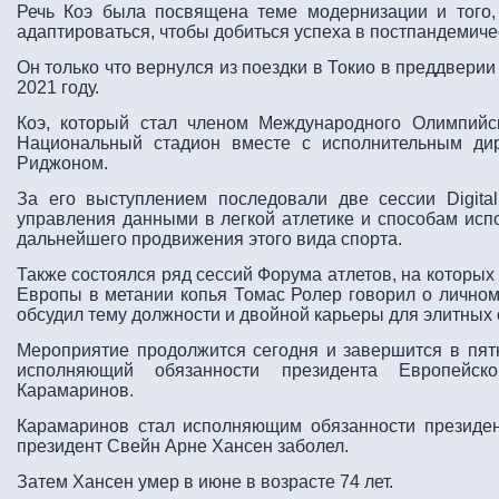
Речь Коэ была посвящена теме модернизации и того, 
адаптироваться, чтобы добиться успеха в постпандемиче
Он только что вернулся из поездки в Токио в преддвери
2021 году.
Коэ, который стал членом Международного Олимпийс
Национальный стадион вместе с исполнительным дир
Риджоном.
За его выступлением последовали две сессии Digit
управления данными в легкой атлетике и способам исп
дальнейшего продвижения этого вида спорта.
Также состоялся ряд сессий Форума атлетов, на которы
Европы в метании копья Томас Ролер говорил о личном
обсудил тему должности и двойной карьеры для элитных
Мероприятие продолжится сегодня и завершится в пятни
исполняющий обязанности президента Европейск
Карамаринов.
Карамаринов стал исполняющим обязанности президен
президент Свейн Арне Хансен заболел.
Затем Хансен умер в июне в возрасте 74 лет.