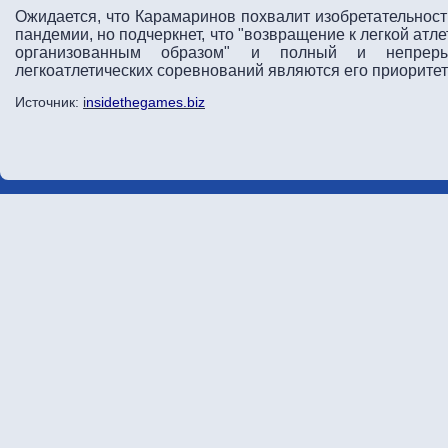
Ожидается, что Карамаринов похвалит изобретательнос
пандемии, но подчеркнет, что "возвращение к легкой ат
организованным образом" и полный и непреры
легкоатлетических соревнований являются его приоритет
Источник:
i
nsidethegames.biz