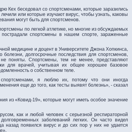
ю Кех беседовал со спортсменами, которые заразились
х лечили или которые изучают вирус, чтобы узнать, каковы
вания могут быть для спортсменов.
портсмены по легкой атлетике, но многие из обсуждаемых
е пострадали спортсмены в нашем спорте, зараженные
очной медицине и доцент в Университете Джона Хопкинса,
е о болезни, долгосрочные последствия для спортсменов,
 не поняты. Спортсмены, тем не менее, представляют
ки для врачей, учитывая их общее хорошее базовое
едомленность о собственном теле.
 спортсменами, я люблю их, потому что они иногда
енения еще до того, как тесты выявят болезнь», - сказал
ия из «Ковид-19», которые могут иметь особое значение
русом, как и любой человек с серьезной респираторной
 долговременных заболеваний легких. Он часто видел
ца назад появился вирус и до сих пор у них не удается
е».