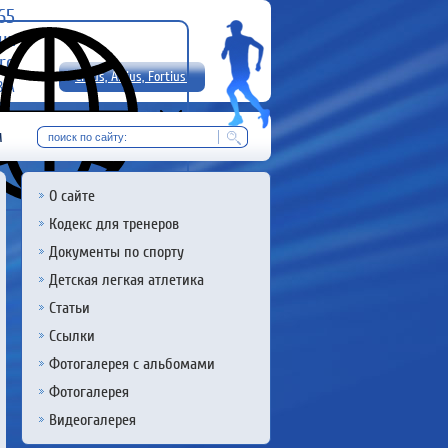
-65
uz
rg
Citius, Altius, Fortius!
8 А
RU
м
О сайте
Кодекс для тренеров
Документы по спорту
Детская легкая атлетика
Статьи
Ссылки
Фотогалерея с альбомами
Фотогалерея
Видеогалерея