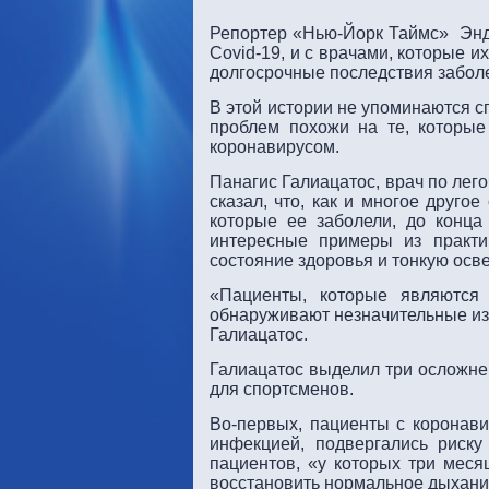
Репортер «Нью-Йорк Таймс» Эндр
Covid-19, и с врачами, которые и
долгосрочные последствия заболе
В этой истории не упоминаются с
проблем похожи на те, которы
коронавирусом.
Панагис Галиацатос, врач по лег
сказал, что, как и многое друго
которые ее заболели, до конца
интересные примеры из практи
состояние здоровья и тонкую осв
«Пациенты, которые являются
обнаруживают незначительные изм
Галиацатос.
Галиацатос выделил три осложнен
для спортсменов.
Во-первых, пациенты с коронави
инфекцией, подвергались риску
пациентов, «у которых три меся
восстановить нормальное дыхани