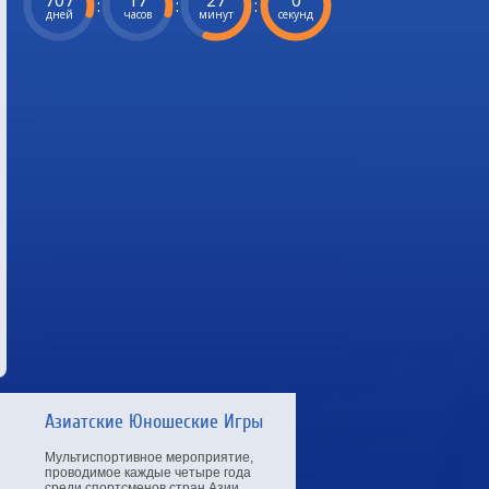
707
17
26
59
:
:
:
дней
часов
минут
секунд
Азиатские Юношеские Игры
Мультиспортивное мероприятие,
проводимое каждые четыре года
среди спортсменов стран Азии.