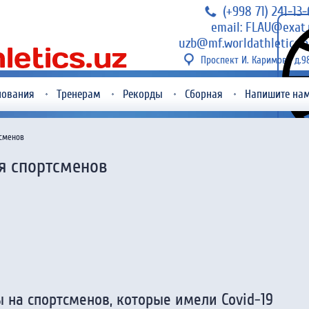
(+998 71) 241-13
email: FLAU@exat.
uzb@mf.worldathletics.o
Проспект И. Каримова д.9
нования
Тренерам
Рекорды
Сборная
Напишите на
тсменов
я спортсменов
 на спортсменов, которые имели Covid-19