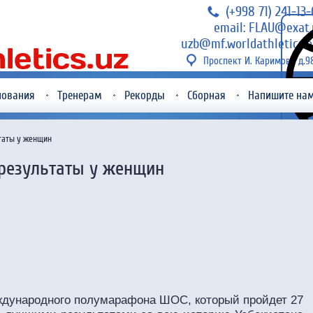
(+998 71) 241-13
email: FLAU@exat.
uzb@mf.worldathletics.o
Проспект И. Каримова д.9
нования
Тренерам
Рекорды
Сборная
Напишите на
таты у женщин
результаты у женщин
ждународного полумарафона ШОС, который пройдет 27