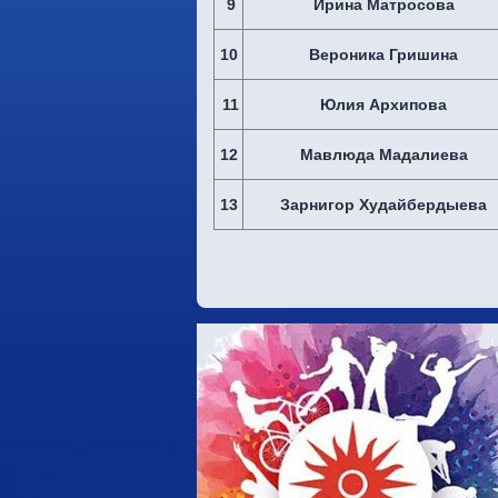
9
Ирина Матросова
10
Вероника Гришина
11
Юлия Архипова
12
Мавлюда Мадалиева
13
Зарнигор Худайбердыева