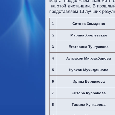
марта, продолжаем знакомить 
на этой дистанции. В прошлый
представляем 13 лучших резуль
1
Ситора Хамидова
2
Марина Хмелевская
3
Екатерина Тунгускова
4
Азизахон Мирзакбарова
5
Нурхон Мухиддинова
6
Ирина Берникова
7
Ситора Курбанова
8
Тамила Кучкарова