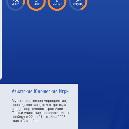
708
3
8
33
:
:
:
дней
часов
минут
секунд
Азиатские Юношеские Игры
Мультиспортивное мероприятие,
проводимое каждые четыре года
среди спортсменов стран Азии.
Третьи Азиатские юношеские игры
пройдут с 22 по 31 октября 2025
года в Бахрейне.