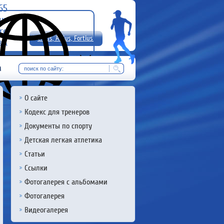
-65
uz
rg
Citius, Altius, Fortius!
8 А
RU
м
О сайте
Кодекс для тренеров
Документы по спорту
Детская легкая атлетика
Статьи
Ссылки
Фотогалерея с альбомами
Фотогалерея
Видеогалерея