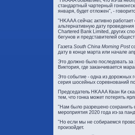
"HKAAA объявляет, что из-за нео
стандартный чартерный гонконгс
января, будет отложен", - говорит
"HKAAA сейчас активно работает
альтернативную дату проведения 
Chartered Bank Limited, других с
бегунов и представителей общест
Газета
South China Morning Post
со
дату в конце марта или начале ап
Это должно было последовать за 
Виктория, где заканчивается мар
Это событие - одна из дорожных го
серия шосейных соревнований пос
Председатель HKAAA Кван Ки ска
тем, что гонка может потерять ярл
"Нам было разрешено сохранить с
мероприятия 2020 года из-за панде
"Но если мы не собираемся провод
произойдет.