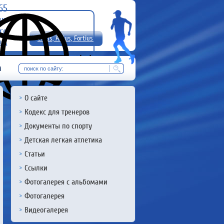
-65
uz
rg
Citius, Altius, Fortius!
8 А
RU
м
О сайте
Кодекс для тренеров
Документы по спорту
Детская легкая атлетика
Статьи
Ссылки
Фотогалерея с альбомами
Фотогалерея
Видеогалерея