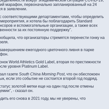
пределенности вокруг эпидемической ситуации COVID-19,
кий марафон, первоначально запланированный на 24
ся в заявлении.
 с соответствующими департаментами, чтобы определить
мероприятия, и хотела бы поблагодарить Standard
понсоров и вспомогательные организации, а также всех
венности за их постоянную поддержку".
общила, что организаторы стремятся перенести гонку на
реля.
завершением ежегодного цветочного ливня в парке
афон.
нок World Athletics Gold Label, вторая по престижности
ле уровня Platinum Label.
зал газете
South China Morning Post
, что он обеспокоен
ык, если это событие не состоится второй год подряд.
татус золотой метки еще на один год после отмены
мии", - сказал он.
ить его снова в 2021 году, мы не уверены, что