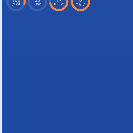
706
23
16
59
:
:
:
дней
часов
минут
секунд