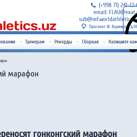
(+998 71) 241-13
email: FLAU@exat.
uzb@mf.worldathletics.o
Проспект И. Каримова д.9
нования
Тренерам
Рекорды
Сборная
Напишите на
афон
кий марафон
ереносят гонконгский марафон