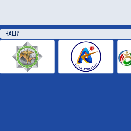
НАШИ П