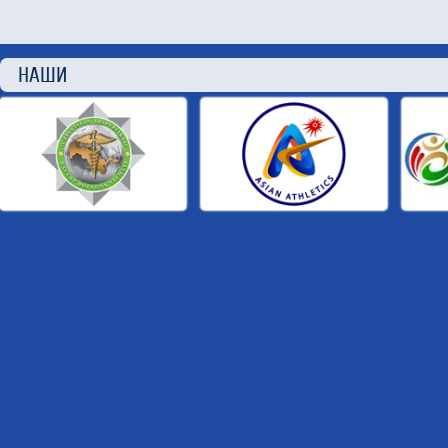
НАШИ П