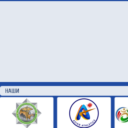
НАШИ П