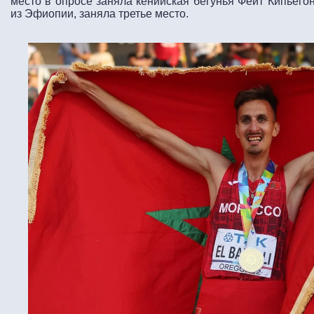
место в опросе заняла кенийская бегунья Фейт Кипьегон
из Эфиопии, заняла третье место.