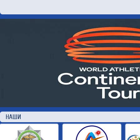
НАШИ П