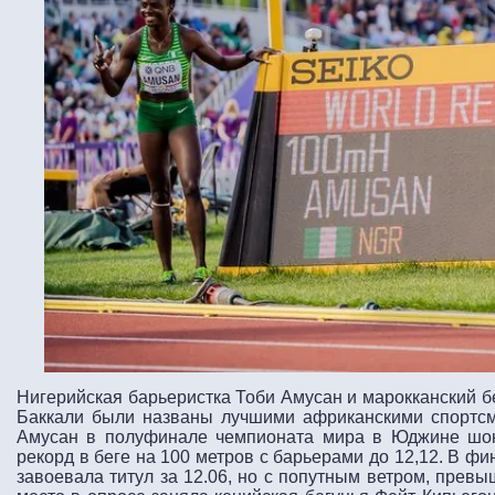
Нигерийская барьеристка Тоби Амусан и марокканский б
Баккали были названы лучшими африканскими спортс
Амусан в полуфинале чемпионата мира в Юджине шок
рекорд в беге на 100 метров с барьерами до 12,12. В ф
завоевала титул за 12.06, но с попутным ветром, прев