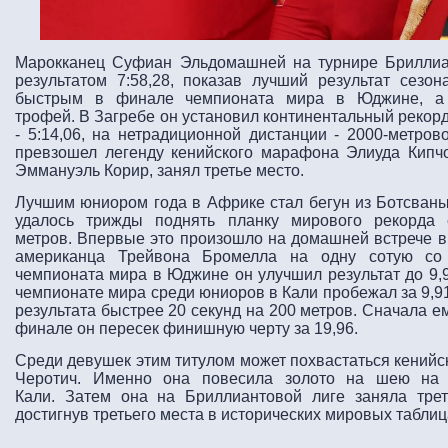
Марокканец Суфиан Эльдомашней на турнире Бриллиа
результатом 7:58,28, показав лучший результат сез
быстрым в финале чемпионата мира в Юджине, а 
трофей. В Загребе он установил континентальный рекорд
- 5:14,06, на нетрадиционной дистанции - 2000-метров
превзошел легенду кенийского марафона Элиуда Кипчо
Эммануэль Корир, занял третье место.
Лучшим юниором года в Африке стал бегун из Ботсваны 
удалось трижды поднять планку мирового рекорда
метров. Впервые это произошло на домашней встрече в 
американца Трейвона Бромелла на одну сотую со
чемпионата мира в Юджине он улучшил результат до 9,9
чемпионате мира среди юниоров в Кали пробежал за 9,9
результата быстрее 20 секунд на 200 метров. Сначала ем
финале он пересек финишную черту за 19,96.
Среди девушек этим титулом может похвастаться кенийс
Черотич. Именно она повесила золото на шею на
Кали. Затем она на Бриллиантовой лиге заняла треть
достигнув третьего места в исторических мировых таблиц