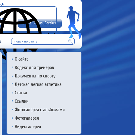
-65
uz
rg
Citius, Altius, Fortius!
8 А
RU
м
О сайте
Кодекс для тренеров
Документы по спорту
Детская легкая атлетика
Статьи
Ссылки
Фотогалерея с альбомами
Фотогалерея
Видеогалерея