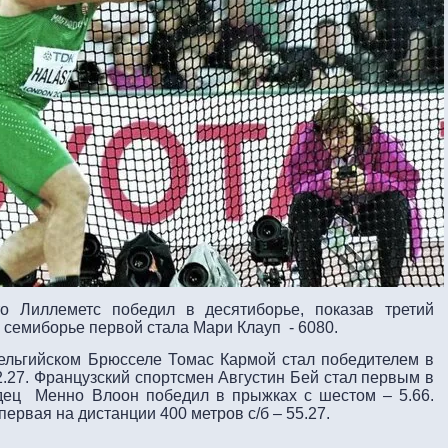
о Лиллеметс победил в десятиборье, показав третий
В семиборье первой стала Мари Клауп - 6080.
льгийском Брюсселе Томас Кармой стал победителем в
2.27. Французский спортсмен Августин Бей стал первым в
ндец Менно Влоон победил в прыжках с шестом – 5.66.
ервая на дистанции 400 метров с/б – 55.27.