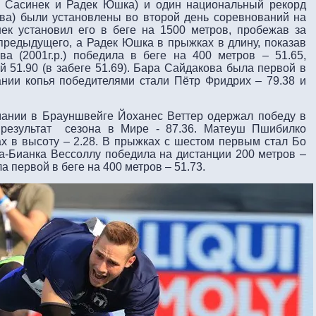
п Сасинек и Радек Юшка) и один национальный рекорд
ва) были установлены во второй день соревнований на
ек установил его в беге на 1500 метров, пробежав за
 предыдущего, а Радек Юшка в прыжках в длину, показав
ва (2001г.р.) победила в беге на 400 метров – 51.65,
й 51.90 (в забеге 51.69). Бара Сайдакова была первой в
ании копья победителями стали Пётр Фридрих – 79.38 и
мании в Брауншвейге
Йоханес Веттер одержал победу в
й результат сезона в Мире - 87.36. Матеуш Пшибилко
х в высоту – 2.28. В прыжках с шестом первым стал Бо
ка-Бианка Вессоллу победила на дистанции 200 метров –
 первой в беге на 400 метров – 51.73.