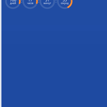
706
17
51
34
:
:
:
дней
часов
минут
секунд