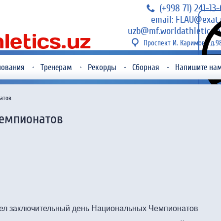
(+998 71) 241-13
email: FLAU@exat.
uzb@mf.worldathletics.o
Проспект И. Каримова д.9
нования
Тренерам
Рекорды
Сборная
Напишите на
атов
Чемпионатов
шел заключительный день Национальных Чемпионатов