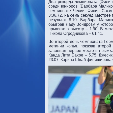
Два рекорда чемпионата (Фили
среди юниоров (Барбара Малико
чемпионате Чехии. Филип Сасин
3:36.72, на семь секунд быстрее
результат 8.10. Барбара Малико
обыграв Ладу Вондрову, у которо
прыжках в высоту – 1.90. В мет
Никола Огродникова – 61.41.
Во второй день чемпионата Гер
метании копья, показав второ
завоевал первое место в прыжка
Канда Лита Бахре – 5.75. Джеси
23.07. Карина Шваб финишировала