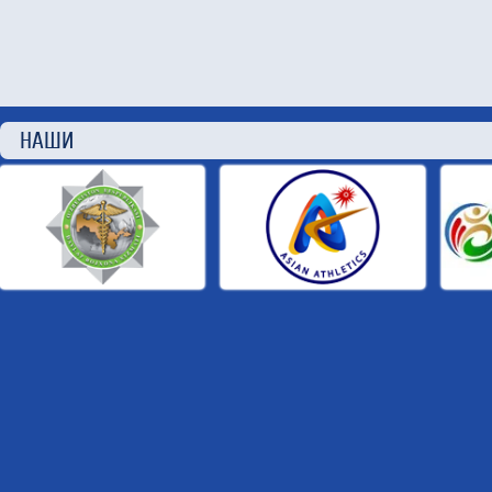
НАШИ П