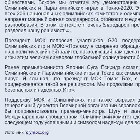
обществами. Вскоре мы отметим эту демонстрацию 
Олимпийских и Паралимпийских играх в Токио-2020. Э
всех 206 национальных олимпийских комитетов и олим
направят мощный сигнал солидарности, стойкости и еди
разнообразии. В этом контексте я очень благодарен пре
разделил нашу решимость».
Президент МОК попросил участников G20 поддерж
Олимпийских игр и МОК: «Поэтому я смиренно обращаю
наш политический нейтралитет, позволяющий нам сдела
игры этим великим символом глобальной солидарности б
Ранее премьер-министр Японии Суга Ёсихидэ сказал
Олимпийские и Паралимпийские игры в Токио как символ
вирус. Я слышал, что президент МОК Томас Бах, с 
придерживается такой же решимости. Мы продолжим пр
безопасных и надежных Игр».
Поддержку МОК и Олимпийских игр также выразил д
генеральный директор Всемирной организации здравоохр
бы поприветствовать премьер-министра Шугу и зав
Международным сообществом. Олимпийский комитет сде
следующем году успешными и символом надежды для вс
Источник:
olympic.org