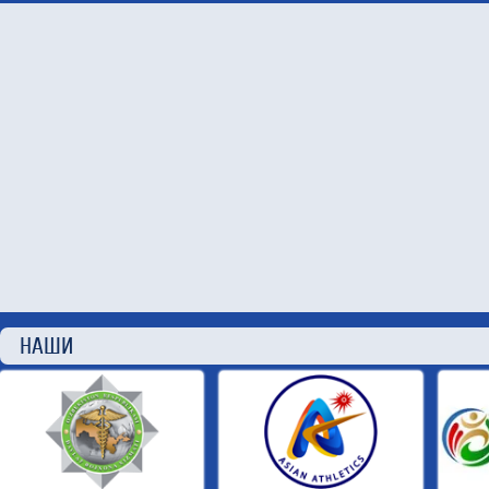
НАШИ П