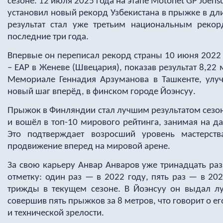
сезоне. 12 июля 2025 года на этапе Motonet GP Joen
установил новый рекорд Узбекистана в прыжке в дл
результат стал уже третьим национальным рекор
последние три года.
Впервые он переписал рекорд страны 10 июня 2022 г
– EAP в Женеве (Швецария), показав результат 8,22 
Мемориале Геннадия Арзуманова в Ташкенте, улуч
новый шаг вперёд, в финском городе Йоэнсуу.
Прыжок в Финляндии стал лучшим результатом сезон
и вошёл в топ-10 мирового рейтинга, занимая на д
Это подтверждает возросший уровень мастерст
продвижение вперед на мировой арене.
За свою карьеру Анвар Анваров уже тринадцать ра
отметку: один раз — в 2022 году, пять раз — в 20
трижды в текущем сезоне. В Йоэнсуу он выдал л
совершив пять прыжков за 8 метров, что говорит о е
и технической зрелости.