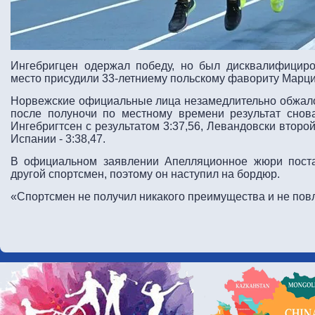
Ингебригцен одержал победу, но был дисквалифицир
место присудили 33-летниему польскому фавориту Марц
Норвежские официальные лица незамедлительно обжало
после полуночи по местному времени результат снова
Ингебригтсен с результатом 3:37,56, Левандовски второй 
Испании - 3:38,47.
В официальном заявлении Апелляционное жюри поста
другой спортсмен, поэтому он наступил на бордюр.
«Спортсмен не получил никакого преимущества и не повли