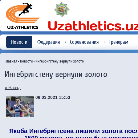
Новости
Федерация
Соревнования
Тренерам
Главная
Новости
Ингебригстену вернули золото
Ингебригстену вернули золото
« Назад
06.03.2021 15:53
Якоб
а
Ингебригтсен
а
лиши
ли
золота посл
1500 метров, но титул был возвращ