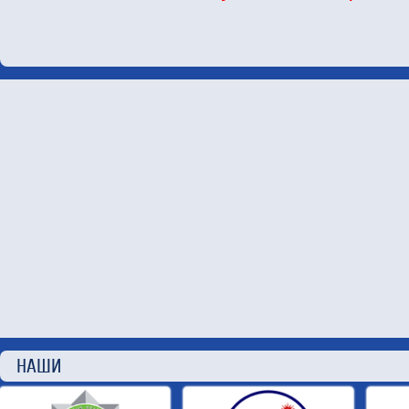
НАШИ П