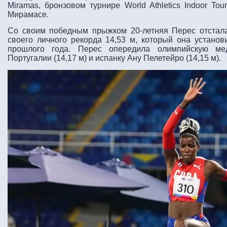
Miramas, бронзовом турнире World Athletics Indoor To
Мирамасе.
Со своим победным прыжком 20-летняя Перес отстала
своего личного рекорда 14,53 м, который она устано
прошлого года. Перес опередила олимпийскую ме
Португалии (14,17 м) и испанку Ану Пелетейро (14,15 м).