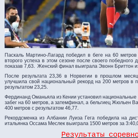
Паскаль Мартино-Лагард победил в беге на 60 метров
второго успеха в этом сезоне после своего победного 
показав 7,63. Женский финал выиграла Эвонн Бриттон из
После результата 23,36 в Норвегии в прошлом меся
улучшила свой национальный рекорд на 200 метров в п
результатом 23,25.
Фердинанд Оманьяла из Кении установил национальные р
забег на 60 метров, а затемфинал, а бельгиец Жюльен В
400 метров с результатом 46,77.
Рекордсменка из Албании Луиза Гега победила на дист
итальянка Оссама Меслек выиграла 1500 метров за 3:40,
Результаты соревн