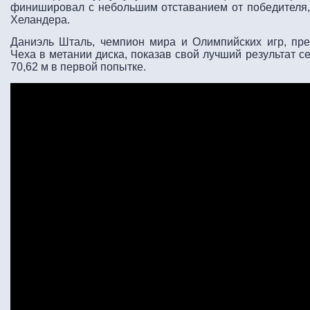
финишировал с небольшим отставанием от победителя,
Хеландера.
Даниэль Шталь, чемпион мира и Олимпийских игр, пр
Чеха в метании диска, показав свой лучший результат с
70,62 м в первой попытке.