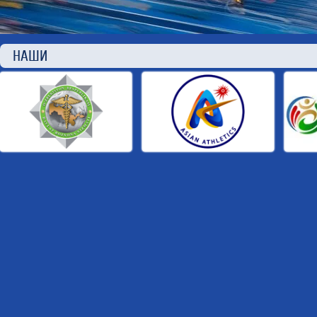
НАШИ П