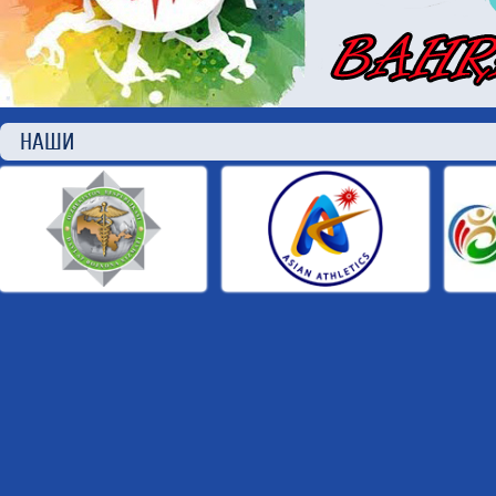
НАШИ П