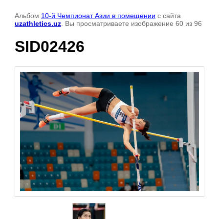
Альбом
10-й Чемпионат Азии в помещении
с сайта
uzathletics.uz
. Вы просматриваете изображение 60 из 96
SID02426