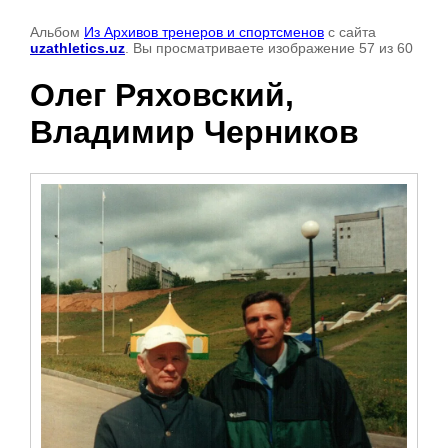
Альбом
Из Архивов тренеров и спортсменов
с сайта
uzathletics.uz
. Вы просматриваете изображение 57 из 60
Олег Ряховский,
Владимир Черников