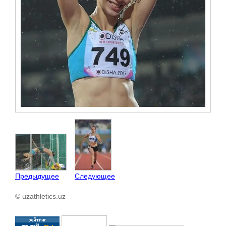
Предыдущее
Следующее
© uzathletics.uz