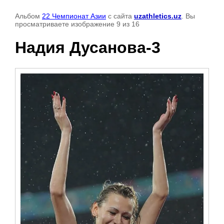
Альбом
22 Чемпионат Азии
с сайта
uzathletics.uz
. Вы
просматриваете изображение 9 из 16
Надия Дусанова-3