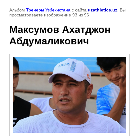
Альбом
Тренеры Узбекистана
с сайта
uzathletics.uz
. Вы
просматриваете изображение 93 из 96
Максумов Ахатджон
Абдумаликович