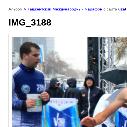
Альбом
V Ташкентский Международный марафон
с сайта
uzat
IMG_3188