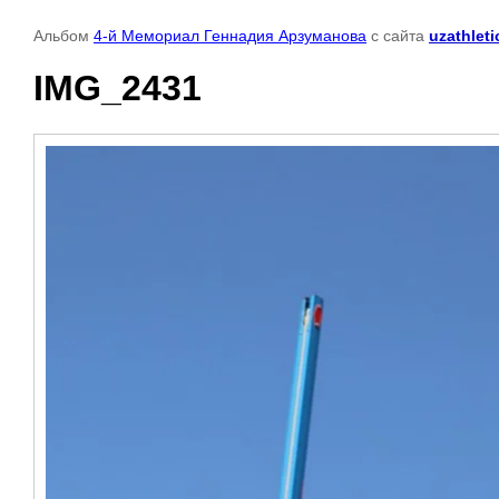
Альбом
4-й Мемориал Геннадия Арзуманова
с сайта
uzathleti
IMG_2431