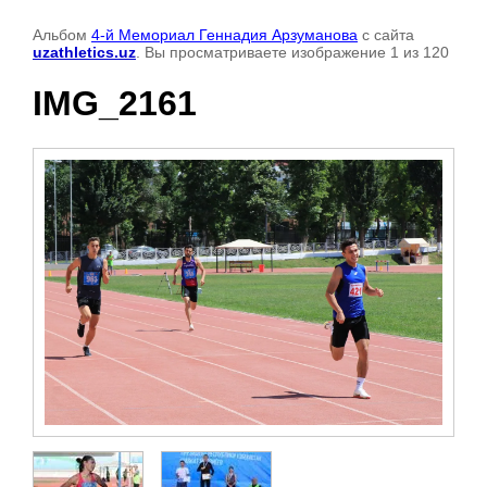
Альбом
4-й Мемориал Геннадия Арзуманова
с сайта
uzathletics.uz
. Вы просматриваете изображение 1 из 120
IMG_2161