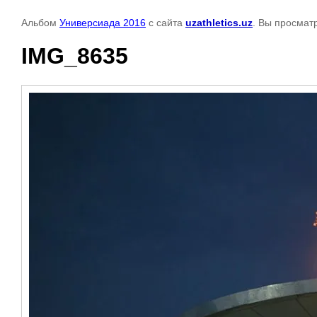
Альбом
Универсиада 2016
с сайта
uzathletics.uz
. Вы просмат
IMG_8635