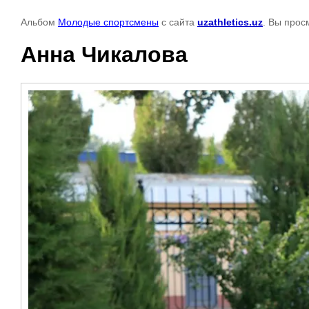
Альбом
Молодые спортсмены
с сайта
uzathletics.uz
. Вы прос
Анна Чикалова