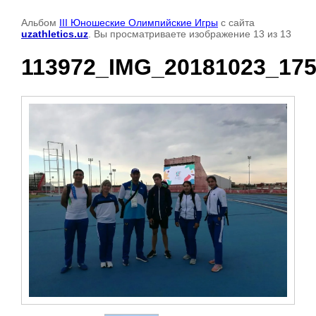
Альбом
III Юношеские Олимпийские Игры
с сайта
uzathletics.uz
. Вы просматриваете изображение 13 из 13
113972_IMG_20181023_17