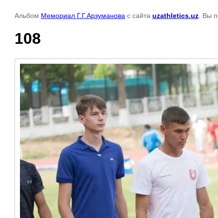
Альбом
Мемориал Г.Г.Арзуманова
с сайта
uzathletics.uz
. Вы 
108