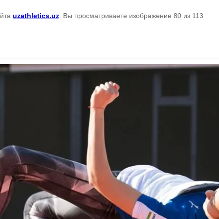
айта
uzathletics.uz
. Вы просматриваете изображение 80 из 113