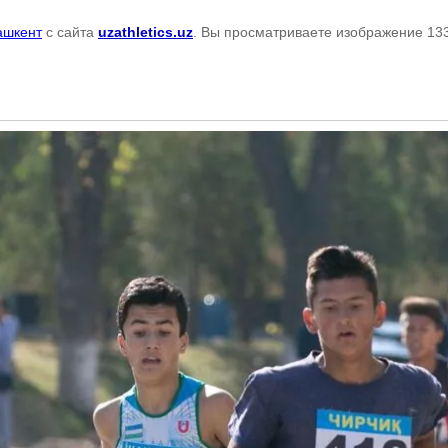
ашкент
с сайта
uzathletics.uz
. Вы просматриваете изображение 133