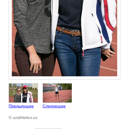
Предыдущее
Следующее
© uzathletics.uz