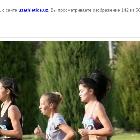
.
с сайта
uzathletics.uz
. Вы просматриваете изображение 142 из 5