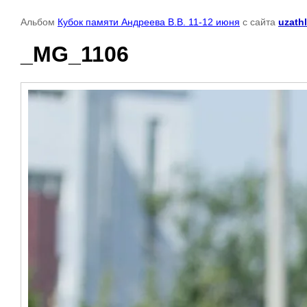
Альбом
Кубок памяти Андреева В.В. 11-12 июня
с сайта
uzathl
_MG_1106