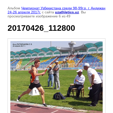
Альбом
Чемпионат Узбекистана среди 98-99г.р. г. Андижан
24-26 апреля 2017г.
с сайта
uzathletics.uz
. Вы
просматриваете изображение 6 из 49
20170426_112800