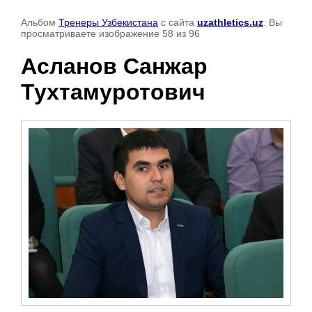
Альбом
Тренеры Узбекистана
с сайта
uzathletics.uz
. Вы
просматриваете изображение 58 из 96
Асланов Санжар
Тухтамуротович