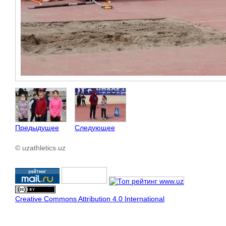
Предыдущее
Следующее
© uzathletics.uz
Creative Commons Attribution 4.0 International