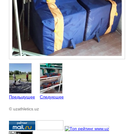
Предыдущее
Следующее
© uzathletics.uz