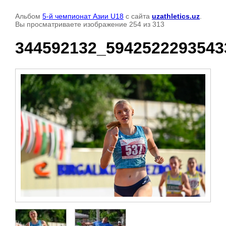
Альбом
5-й чемпионат Азии U18
с сайта
uzathletics.uz
.
Вы просматриваете изображение 254 из 313
344592132_5942522293543