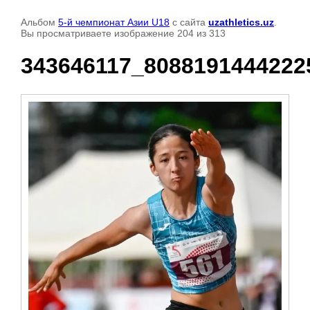
Альбом
5-й чемпионат Азии U18
с сайта
uzathletics.uz
.
Вы просматриваете изображение 204 из 313
343646117_8088191444222