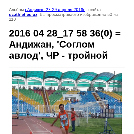
Альбом
г.Андижан 27-29 апреля 2016г.
с сайта
uzathletics.uz
. Вы просматриваете изображение 50 из
118
2016 04 28_17 58 36(0) =
Андижан, 'Соглом
авлод', ЧР - тройной