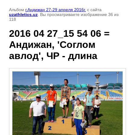
Альбом
г.Андижан 27-29 апреля 2016г.
с сайта
uzathletics.uz
. Вы просматриваете изображение 36 из
118
2016 04 27_15 54 06 =
Андижан, 'Соглом
авлод', ЧР - длина